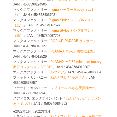
JAN：4580590124905
マックスファクトリー「
figma セーラー服body（エミ
リ）
」JAN：4545784067031
マックスファクトリー「
figma Styles シンプルマント
（黒）
」JAN：4545784067697
マックスファクトリー「
figma Styles シンプルマント
（赤）
」JAN：4545784067703
マックスファクトリー「
POP UP PARADE ランサー
」
JAN：4545784043127
マックスファクトリー「
PLAMAX MS-16 鋼衣戦王丸
」
JAN：4545784012529
マックスファクトリー「
PLAMAX MF-52 minimum factory
機首コレクション VF-31C
」JAN：4545784012567
マックスファクトリー「
ルフィア
」JAN：4545784043004
ファット・カンパニー「
ねんどろいど 高木さん
」JAN：
4560308575557
ファット・カンパニー「
ジブリール 小さな天翼種Ver.
」
JAN：4580678969947
メディコス･エンタテインメント「
ねんどろいど ナランチ
ャ・ギルガ
」JAN：4580749604692
●2022年1月→2022年3月
オランジュ・ルージュ「
ねんどろいど マイキー（佐野万次