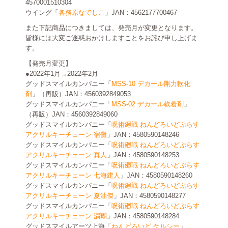
4570001510304
ウイング「
各務原なでしこ
」JAN：4562177700467
また下記商品につきましては、発売月が変更となります。
皆様には大変ご迷惑おかけしますことをお詫び申し上げま
す。
【発売月変更】
●2022年1月→2022年2月
グッドスマイルカンパニー「
MSS-10 デカール剛力軟化
剤
」（再販）JAN：4560392849053
グッドスマイルカンパニー「
MSS-02 デカール軟着剤
」
（再販）JAN：4560392849060
グッドスマイルカンパニー「
呪術廻戦 ねんどろいどぷらす
アクリルキーチェーン 宿儺
」JAN：4580590148246
グッドスマイルカンパニー「
呪術廻戦 ねんどろいどぷらす
アクリルキーチェーン 真人
」JAN：4580590148253
グッドスマイルカンパニー「
呪術廻戦 ねんどろいどぷらす
アクリルキーチェーン 七海建人
」JAN：4580590148260
グッドスマイルカンパニー「
呪術廻戦 ねんどろいどぷらす
アクリルキーチェーン 夏油傑
」JAN：4580590148277
グッドスマイルカンパニー「
呪術廻戦 ねんどろいどぷらす
アクリルキーチェーン 漏瑚
」JAN：4580590148284
グッドスマイルアーツ上海「
ねんどろいど ケルシー
」