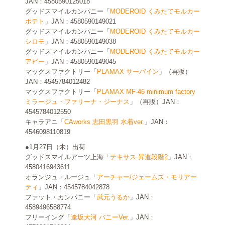
JAN：4580590125018
グッドスマイルカンパニー「
MODEROID くみたてモルカー
ポテト
」JAN：4580590149021
グッドスマイルカンパニー「
MODEROID くみたてモルカー
シロモ
」JAN：4580590149038
グッドスマイルカンパニー「
MODEROID くみたてモルカー
アビー
」JAN：4580590149045
マックスファクトリー「
PLAMAX サーバイン
」（再販）
JAN：4545784012482
マックスファクトリー「
PLAMAX MF-46 minimum factory
ミラージュ・ファリーナ・ジーナス
」（再販）JAN：
4545784012550
キャラアニ「
CAworks 志田黒羽 水着ver.
」JAN：
4546098110819
●1月27日（木）出荷
グッドスマイルアーツ上海「
テキサス 昇進段階2
」JAN：
4580416943611
オランジュ・ルージュ「
アーチャー/ジェームズ・モリアー
ティ
」JAN：4545784042878
ファット・カンパニー「
武元うるか
」JAN：
4589496588774
フリーイング「
逢坂大河 バニーVer.
」JAN：