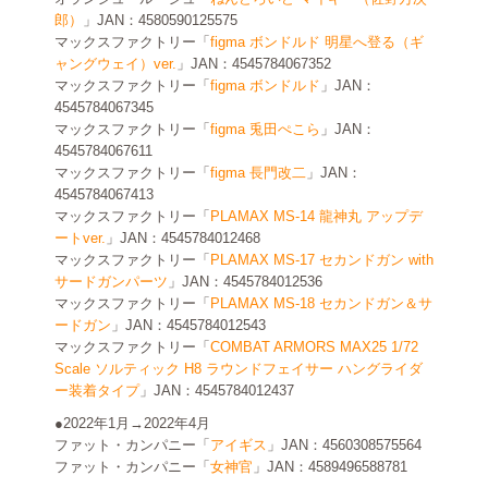
郎）
」JAN：4580590125575
マックスファクトリー「
figma ボンドルド 明星へ登る（ギ
ャングウェイ）ver.
」JAN：4545784067352
マックスファクトリー「
figma ボンドルド
」JAN：
4545784067345
マックスファクトリー「
figma 兎田ぺこら
」JAN：
4545784067611
マックスファクトリー「
figma 長門改二
」JAN：
4545784067413
マックスファクトリー「
PLAMAX MS-14 龍神丸 アップデ
ートver.
」JAN：4545784012468
マックスファクトリー「
PLAMAX MS-17 セカンドガン with
サードガンパーツ
」JAN：4545784012536
マックスファクトリー「
PLAMAX MS-18 セカンドガン＆サ
ードガン
」JAN：4545784012543
マックスファクトリー「
COMBAT ARMORS MAX25 1/72
Scale ソルティック H8 ラウンドフェイサー ハングライダ
ー装着タイプ
」JAN：4545784012437
●2022年1月→2022年4月
ファット・カンパニー「
アイギス
」JAN：4560308575564
ファット・カンパニー「
女神官
」JAN：4589496588781