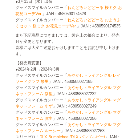
●3月13日（水）出荷
グッドスマイルカンパニー「
ねんどろいどどーる 桜ミク お
花見コーデVer.
」JAN：4580590174528
グッドスマイルカンパニー「
ねんどろいどどーる おようふ
くセット 桜ミク お花見コーデVer.
」JAN：4580590174535
また下記商品につきましては、製造上の都合により、発売
月が変更となります。
皆様には大変ご迷惑おかけしますことをお詫び申し上げま
す。
【発売月変更】
●2024年2月→2024年3月
グッドスマイルカンパニー「
あやかしトライアングル レイ
ヤードグラフ 祭里
」JAN：4580588027195
グッドスマイルカンパニー「
あやかしトライアングル マグ
ネットフレーム 祭里
」JAN：4580588027232
グッドスマイルカンパニー「
あやかしトライアングル マグ
ネットフレーム すず
」JAN：4580588027249
グッドスマイルカンパニー「
あやかしトライアングル マグ
ネットフレーム 弥生
」JAN：4580588027256
グッドスマイルカンパニー「
あやかしトライアングル マグ
ネットフレーム ルーシー
」JAN：4580588027263
スリーゼロ「
DLX Bumblebee (DLX バンブルビー)
」JAN：