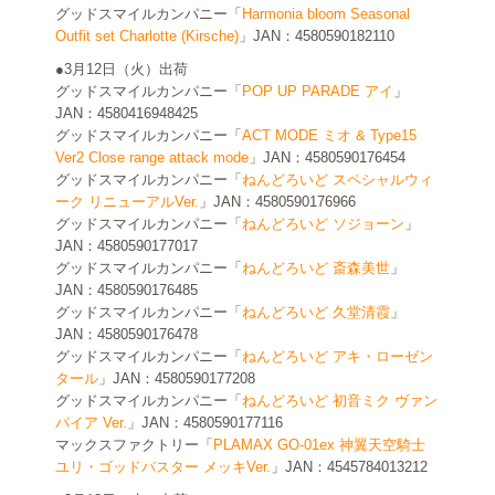
グッドスマイルカンパニー「
Harmonia bloom Seasonal
Outfit set Charlotte (Kirsche)
」JAN：4580590182110
●3月12日（火）出荷
グッドスマイルカンパニー「
POP UP PARADE アイ
」
JAN：4580416948425
グッドスマイルカンパニー「
ACT MODE ミオ & Type15
Ver2 Close range attack mode
」JAN：4580590176454
グッドスマイルカンパニー「
ねんどろいど スペシャルウィ
ーク リニューアルVer.
」JAN：4580590176966
グッドスマイルカンパニー「
ねんどろいど ソジョーン
」
JAN：4580590177017
グッドスマイルカンパニー「
ねんどろいど 斎森美世
」
JAN：4580590176485
グッドスマイルカンパニー「
ねんどろいど 久堂清霞
」
JAN：4580590176478
グッドスマイルカンパニー「
ねんどろいど アキ・ローゼン
タール
」JAN：4580590177208
グッドスマイルカンパニー「
ねんどろいど 初音ミク ヴァン
パイア Ver.
」JAN：4580590177116
マックスファクトリー「
PLAMAX GO-01ex 神翼天空騎士
ユリ・ゴッドバスター メッキVer.
」JAN：4545784013212