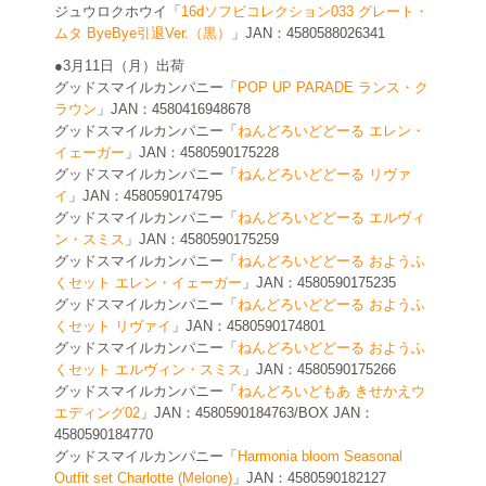
ジュウロクホウイ「
16dソフビコレクション033 グレート・
ムタ ByeBye引退Ver.（黒）
」JAN：4580588026341
●3月11日（月）出荷
グッドスマイルカンパニー「
POP UP PARADE ランス・ク
ラウン
」JAN：4580416948678
グッドスマイルカンパニー「
ねんどろいどどーる エレン・
イェーガー
」JAN：4580590175228
グッドスマイルカンパニー「
ねんどろいどどーる リヴァ
イ
」JAN：4580590174795
グッドスマイルカンパニー「
ねんどろいどどーる エルヴィ
ン・スミス
」JAN：4580590175259
グッドスマイルカンパニー「
ねんどろいどどーる おようふ
くセット エレン・イェーガー
」JAN：4580590175235
グッドスマイルカンパニー「
ねんどろいどどーる おようふ
くセット リヴァイ
」JAN：4580590174801
グッドスマイルカンパニー「
ねんどろいどどーる おようふ
くセット エルヴィン・スミス
」JAN：4580590175266
グッドスマイルカンパニー「
ねんどろいどもあ きせかえウ
エディング02
」JAN：4580590184763/BOX JAN：
4580590184770
グッドスマイルカンパニー「
Harmonia bloom Seasonal
Outfit set Charlotte (Melone)
」JAN：4580590182127