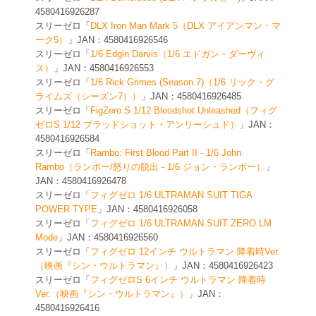
4580416926287
スリーゼロ「
DLX Iron Man Mark 5（DLX アイアンマン・マ
ーク5）
」JAN：4580416926546
スリーゼロ「
1/6 Edgin Darvis（1/6 エドガン・ダーヴィ
ス）
」JAN：4580416926553
スリーゼロ「
1/6 Rick Grimes (Season 7)（1/6 リック・グ
ライムズ（シーズン7））
」JAN：4580416926485
スリーゼロ「
FigZero S 1/12 Bloodshot Unleashed（フィグ
ゼロS 1/12 ブラッドショット・アンリーシュド）
」JAN：
4580416926584
スリーゼロ「
Rambo: First Blood Part II - 1/6 John
Rambo（ランボー/怒りの脱出 - 1/6 ジョン・ランボー）
」
JAN：4580416926478
スリーゼロ「
フィグゼロ 1/6 ULTRAMAN SUIT TIGA
POWER TYPE
」JAN：4580416926058
スリーゼロ「
フィグゼロ 1/6 ULTRAMAN SUIT ZERO LM
Mode
」JAN：4580416926560
スリーゼロ「
フィグゼロ 12インチ ウルトラマン 降着時Ver.
（映画『シン・ウルトラマン』）
」JAN：4580416926423
スリーゼロ「
フィグゼロS 6インチ ウルトラマン 降着時
Ver.（映画『シン・ウルトラマン』）
」JAN：
4580416926416