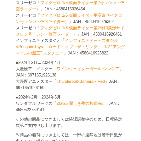
スリーゼロ「
フィグゼロ 1/6 仮面ライダー第2号（シン・仮
面ライダー）
」JAN：4580416926454
スリーゼロ「
フィグゼロ 1/6 仮面ライダー用変形サイクロ
ン号（シン・仮面ライダー）
」JAN：4580416926362
スリーゼロ「
フィグゼロ 1/6 仮面ライダー第2号用変形サイ
クロン号（シン・仮面ライダー）
」JAN：4580416926461
インフィニティスタジオ「
インフィニティー・スタジオ
×Penguin Toys 「ロード・オブ・ザ・リング」- 1/2 "アング
マールの魔王" スタチュー
」JAN：4580416925822
●2024年2月→2024年4月
大漫匠アニメスター「
ワインウェイターガール-シンシア
」
JAN：6971651926138
大漫匠アニメスター「
Thunderbolt-Barbera・Red
」JAN：
6971651926169
●2024年2月→2024年5月
ワンダフルワークス「
ZB-26 麗しき夢の片隅Ver.
」JAN：
4580522750141
その他の商品につきましては確認調整中のため、日程確定
次第ご案内申し上げます。
※商品の着荷につきましては、一部の遠隔地は若干日数が