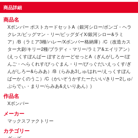
商品詳細
商品名
Xボンバー ポストカードセットA（銀河シロー/ボンゴ・ヘラ
クレス/ビッグマン・リー/ビッグダイX/銀河シロー&ラミ
ア）/B（ラミア3種/ハレー/Xボンバー格納庫）/C（改造カス
ター大尉/キリー2種/ブラディ・マリー/ラミア&エイリアン）
(えっくすぼんばー ぽすとかーどせっとA（ぎんがしろー/ぼ
んご・へらくれす/びっぐまん・りー/びっぐだいえっくす/ぎ
んがしろー&らみあ）/B（らみあ3しゅ/はれー/えっくすぼん
ばーかくのうこ）/C（かいぞうかすたーたいい/きりー2しゅ/
ぶらでぃ・まりー/らみあ&えいりあん）)
作品名
Xボンバー
メーカー
マックスファクトリー
カテゴリー
グッズ