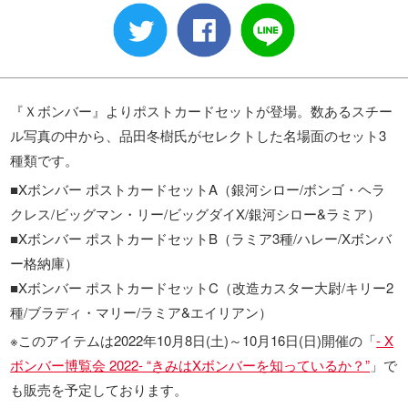
『Ｘボンバー』よりポストカードセットが登場。数あるスチー
ル写真の中から、品田冬樹氏がセレクトした名場面のセット3
種類です。
■Xボンバー ポストカードセットA（銀河シロー/ボンゴ・ヘラ
クレス/ビッグマン・リー/ビッグダイX/銀河シロー&ラミア）
■Xボンバー ポストカードセットB（ラミア3種/ハレー/Xボンバ
ー格納庫）
■Xボンバー ポストカードセットC（改造カスター大尉/キリー2
種/ブラディ・マリー/ラミア&エイリアン）
※このアイテムは2022年10月8日(土)～10月16日(日)開催の「
- X
ボンバー博覧会 2022- “きみはXボンバーを知っているか？”
」で
も販売を予定しております。