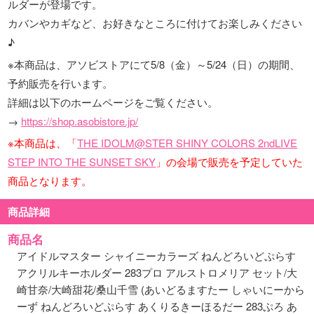
ルダーが登場です。
カバンやカギなど、お好きなところに付けてお楽しみください
♪
※本商品は、アソビストアにて5/8（金）～5/24（日）の期間、
予約販売を行います。
詳細は以下のホームページをご覧ください。
→
https://shop.asobistore.jp/
※本商品は、「
THE IDOLM@STER SHINY COLORS 2ndLIVE
STEP INTO THE SUNSET SKY
」の会場で販売を予定していた
商品となります。
商品詳細
商品名
アイドルマスター シャイニーカラーズ ねんどろいどぷらす
アクリルキーホルダー 283プロ アルストロメリア セット/大
崎甘奈/大崎甜花/桑山千雪 (あいどるますたー しゃいにーから
ーず ねんどろいどぷらす あくりるきーほるだー 283ぷろ あ