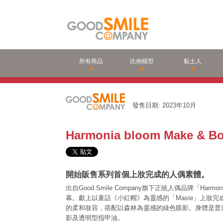
所有商品
比例模型
黏土人
發售日期: 2023年10月
Harmonia bloom Make & Bod
開始販售系列首個上妝完成的人偶素體。
出自Good Smile Company旗下正統人偶品牌「Harm
幕。獻上以童話《小紅帽》為靈感的「Masie」上妝
的柔和妝容，搭配以森林為靈感的綠色眼影。身體是普
影及透明型指甲油。