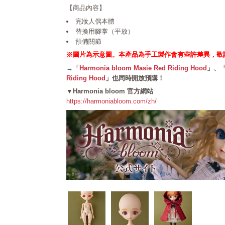
【商品內容】
完妝人偶本體
替換用腳掌（平放）
預備關節
※圖片為示意圖。本產品為手工製作會有些許差異，敬
→「
Harmonia bloom Masie Red Riding Hood
」、
Riding Hood
」也同時開放預購！
▼Harmonia bloom 官方網站
https://harmoniabloom.com/zh/