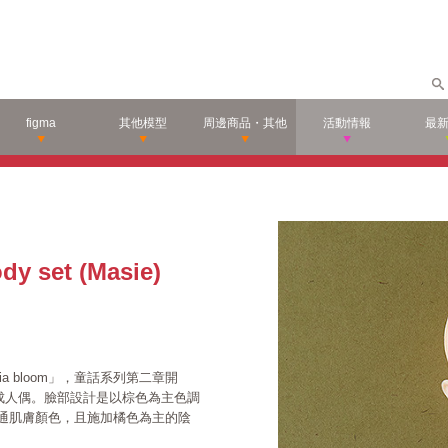
figma
其他模型
周邊商品・其他
活動情報
最
y set (Masie)
onia bloom」，童話系列第二章開
完成人偶。臉部設計是以棕色為主色調
通肌膚顏色，且施加橘色為主的陰