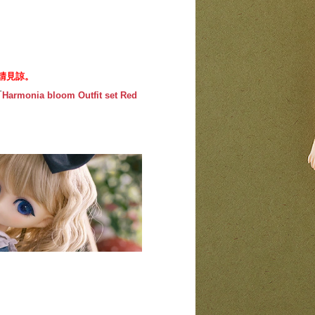
請見諒。
「
Harmonia bloom Outfit set Red