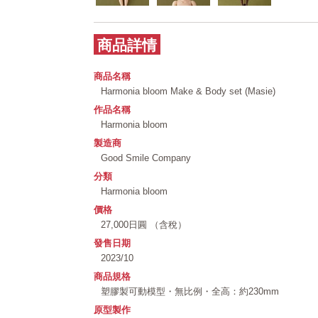
商品詳情
商品名稱
Harmonia bloom Make & Body set (Masie)
作品名稱
Harmonia bloom
製造商
Good Smile Company
分類
Harmonia bloom
價格
27,000日圓 （含稅）
發售日期
2023/10
商品規格
塑膠製可動模型・無比例・全高：約230mm
原型製作