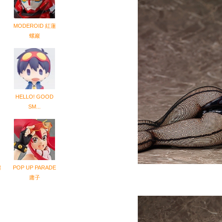
MODEROID 紅蓮
螺巖
HELLO! GOOD
SM...
體
POP UP PARADE
庸子