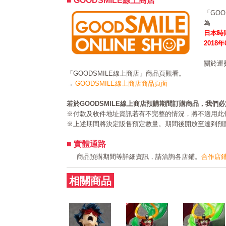
■ GOODSMILE線上商店
「GO
為
日本時間
2018
關於運
「GOODSMILE線上商店」商品頁觀看。
→
GOODSMILE線上商店商品頁面
若於GOODSMILE線上商店預購期間訂購商品，我們
※付款及收件地址資訊若有不完整的情況，將不適用此
※上述期間將決定販售預定數量。期間後開放至達到預
■ 實體通路
商品預購期間等詳細資訊，請洽詢各店鋪。
合作店
相關商品