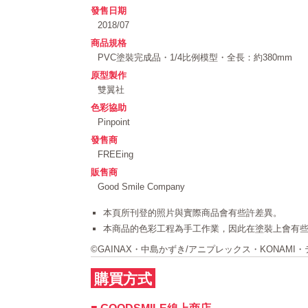
發售日期
2018/07
商品規格
PVC塗裝完成品・1/4比例模型・全長：約380mm
原型製作
雙翼社
色彩協助
Pinpoint
發售商
FREEing
販售商
Good Smile Company
本頁所刊登的照片與實際商品會有些許差異。
本商品的色彩工程為手工作業，因此在塗裝上會有
©GAINAX・中島かずき/アニプレックス・KONAMI
購買方式