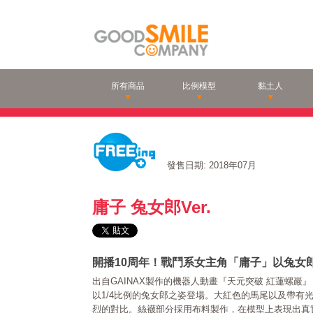
所有商品
比例模型
黏土人
發售日期: 2018年07月
庸子 兔女郎Ver.
開播10周年！戰鬥系女主角「庸子」以兔女
出自GAINAX製作的機器人動畫『天元突破 紅蓮螺巖
以1/4比例的兔女郎之姿登場。大紅色的馬尾以及帶有
烈的對比。絲襪部分採用布料製作，在模型上表現出真