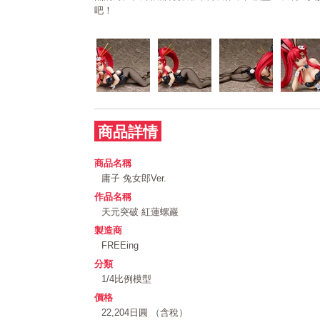
吧！
商品詳情
商品名稱
庸子 兔女郎Ver.
作品名稱
天元突破 紅蓮螺巖
製造商
FREEing
分類
1/4比例模型
價格
22,204日圓 （含稅）