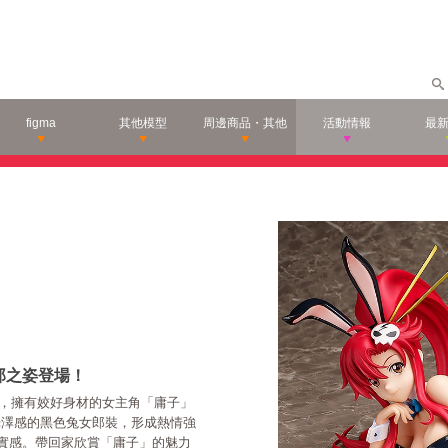
figma
其他模型
周邊商品・其他
活動情報
最
郎之姿登場！
』，擁有姣好身材的女主角「庸子」
光澤感的黑色兔女郎裝，形成熱情強
實感。帶回家欣賞「庸子」的魅力