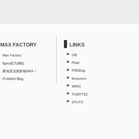
MAX FACTORY
LINKS
Gift
Max Factory
Phat!
figma官方網站
FREEing
產地直送新鮮報MAX！
threezero
PLAMAX Blog
WING
TOMYTEC
SYUTO