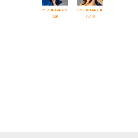
POP UP PARADE
POP UP PARADE
西蒙
卡米那