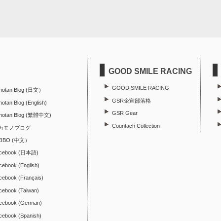
GOOD SMILE RACING
GOOD SMILE RACING
hotan Blog (日文）
GSR企宣部落格
otan Blog (English)
GSR Gear
hotan Blog (繁體中文)
Countach Collection
カモノブログ
EIBO (中文）
cebook (日本語)
cebook (English)
cebook (Français)
cebook (Taiwan)
cebook (German)
cebook (Spanish)