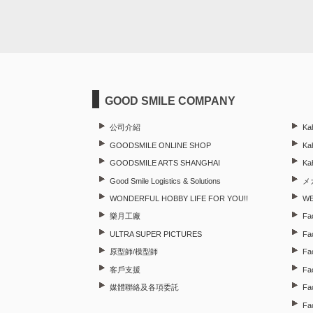
GOOD SMILE COMPANY
公司介紹
Ka
GOODSMILE ONLINE SHOP
Kah
GOODSMILE ARTS SHANGHAI
Ka
Good Smile Logistics & Solutions
メ
WONDERFUL HOBBY LIFE FOR YOU!!
W
樂月工廠
Fa
ULTRA SUPER PICTURES
Fa
原型師/模型師
Fa
客戶支援
Fa
媒體聯絡及各項委託
Fa
Fa