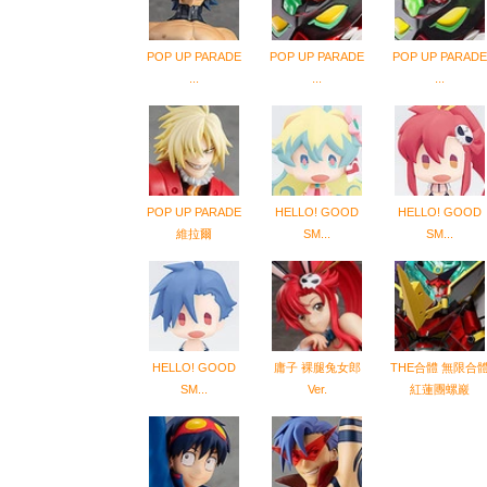
POP UP PARADE
POP UP PARADE
POP UP PARADE
...
...
...
POP UP PARADE
HELLO! GOOD
HELLO! GOOD
維拉爾
SM...
SM...
HELLO! GOOD
庸子 裸腿兔女郎
THE合體 無限合
SM...
Ver.
紅蓮團螺巖