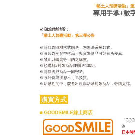
「黏土人預購活動」第
專用手掌+數
■活動詳情請看：
「黏土人預購活動」第三彈公告
※特典為隨機樣式贈送，恕無法選擇款式。
※圖片為開發中樣品，與實際物品可能有所差異。
※禁止以轉賣等目的之購買。
※預購1個對象商品即贈送1套組。
※特典將與商品一同寄送。
※收到特典後恕不可退換貨。
※活動期間中可能會出現非活動對象商品，敬請見諒。
購買方式
■ GOODSMILE線上商店
「GO
為
日本時間