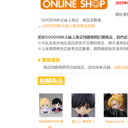
2023
關於運
「GOODSMILE線上商店」商品頁觀看。
→
GOODSMILE線上商店商品頁面
若於GOODSMILE線上商店預購期間訂購商品，我們
※付款及收件地址資訊若有不完整的情況，將不適用此
※上述期間將決定販售預定數量。期間後開放至達到預
■ 實體通路
商品預購期間等詳細資訊，請洽詢各店鋪。
合作店
相關商品
BANANA FISH 戰
黏土人 奧村英二
Statue and rin...
慄...