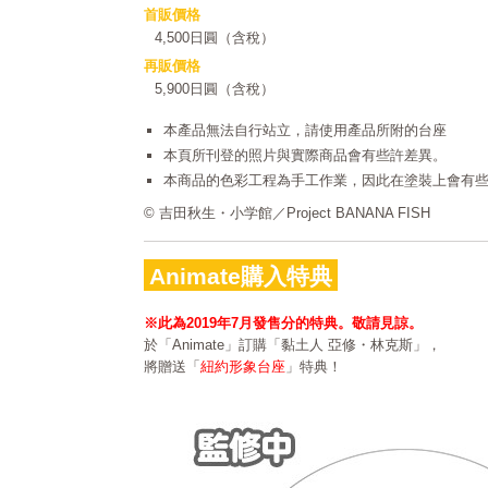
首販價格
4,500日圓（含稅）
再販價格
5,900日圓（含稅）
本產品無法自行站立，請使用產品所附的台座
本頁所刊登的照片與實際商品會有些許差異。
本商品的色彩工程為手工作業，因此在塗裝上會有
© 吉田秋生・小学館／Project BANANA FISH
Animate購入特典
※此為2019年7月發售分的特典。敬請見諒。
於「Animate」訂購「黏土人 亞修・林克斯」，
將贈送「
紐約形象台座
」特典！