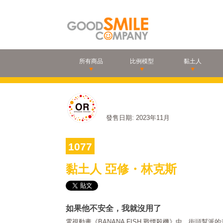
所有商品
比例模型
黏土人
發售日期: 2023年11月
1077
黏土人 亞修・林克斯
如果他不安全，我就沒用了
電視動畫《BANANA FISH 戰慄殺機》中，街頭幫