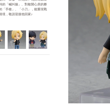
時的「喊叫臉」、對敞開心房的夥
的「手槍」、「小刀」，能重現戰
情境，敬請迎接他回家♪