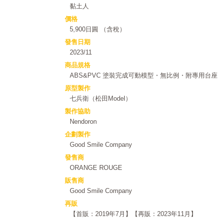
黏土人
價格
5,900日圓 （含稅）
發售日期
2023/11
商品規格
ABS&PVC 塗裝完成可動模型・無比例・附專用台座
原型製作
七兵衛（松田Model）
製作協助
Nendoron
企劃製作
Good Smile Company
發售商
ORANGE ROUGE
販售商
Good Smile Company
再販
【首販：2019年7月】【再販：2023年11月】