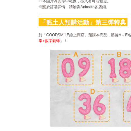
※本圖片為監修中範例，樣式有可能變更。
※關於訂購詳情，請洽詢Animate各店鋪。
「黏土人預購活動」第三彈特典
於「GOODSMILE線上商店」預購本商品，將從A～
掌+數字氣球
」！