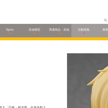
figma
其他模型
周邊商品・其他
活動情報
最
派的老大「亞修・林克斯」化身為黏土