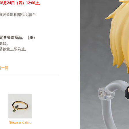
年08月24日（四）12:00止。
費與發送相關說明請至
必定會發送商品。（※）
條款。
購數量上限為止。
鋪一覽
Statue and rin...