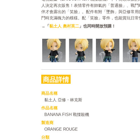
人決定再次販售！表情零件有帥氣的「普通臉」、戰鬥
伴才會露出的「笑臉」。配件有附「墜飾」與亞修常用
鬥時充滿魄力的模樣。配「笑臉」零件，也能賞玩日常
→「
黏土人 奧村英二
」也同時開放預購！
商品詳情
商品名稱
黏土人 亞修・林克斯
作品名稱
BANANA FISH 戰慄殺機
製造商
ORANGE ROUGE
分類