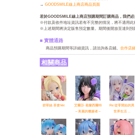
→
GOODSMILE線上商店商品頁面
若於GOODSMILE線上商店預購期間訂購商品，我們
※付款及收件地址資訊若有不完整的情況，將不適用此
※上述期間將決定販售預定數量。期間後開放至達到預
■ 實體通路
商品預購期間等詳細資訊，請洽詢各店鋪。
合作店
相關商品
碧翠絲 茶會Ver.
艾爾莎·葛蘭西爾特
Re:從零開始的異
～美麗的獵腸者～
世界生活 ...