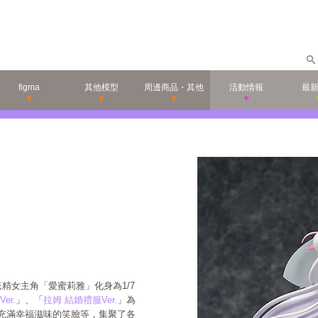
figma
其他模型
周邊商品・其他
活動情報
最
精女主角「愛蜜莉雅」化身為1/7
er.
」、「
拉姆 結婚禮服Ver.
」為
充滿幸福滋味的笑臉等，集聚了各