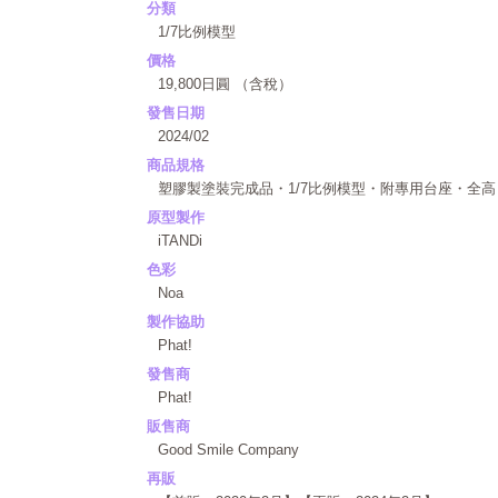
分類
1/7比例模型
價格
19,800日圓 （含稅）
發售日期
2024/02
商品規格
塑膠製塗裝完成品・1/7比例模型・附專用台座・全高：
原型製作
iTANDi
色彩
Noa
製作協助
Phat!
發售商
Phat!
販售商
Good Smile Company
再販