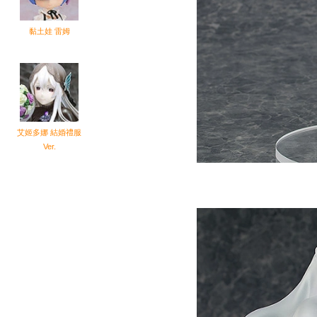
黏土娃 雷姆
艾姬多娜 結婚禮服
Ver.