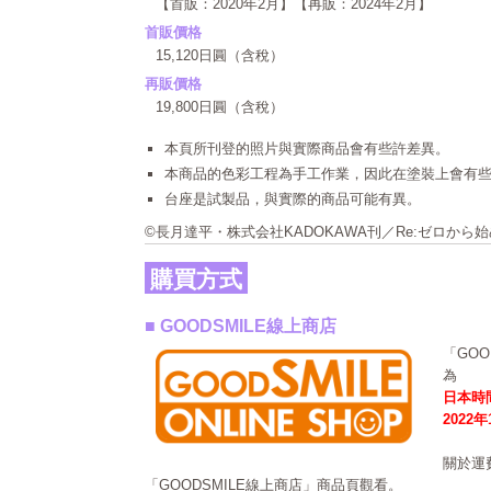
【首販：2020年2月】【再販：2024年2月】
首販價格
15,120日圓（含稅）
再販價格
19,800日圓（含稅）
本頁所刊登的照片與實際商品會有些許差異。
本商品的色彩工程為手工作業，因此在塗裝上會有
台座是試製品，與實際的商品可能有異。
©長月達平・株式会社KADOKAWA刊／Re:ゼロか
購買方式
■ GOODSMILE線上商店
「GO
為
日本時間
2022
關於運
「GOODSMILE線上商店」商品頁觀看。