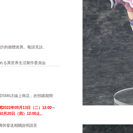
些許的個體差異。敬請見諒。
ら始める異世界生活製作委員会
ODSMILE線上商店」的預購期間
2022年09月13日（二）12:00～
年10月20日（四）12:00止。
費與發送相關說明請至