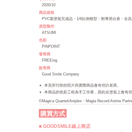
2020/10
商品規格
PVC製塗裝完成品・1/8比例模型・附專用台座・全高：
原型製作
ATSUMI
色彩
PINPOINT
發售商
FREEing
販售商
Good Smile Company
本頁所刊登的照片與實際商品會有些許差異。
本商品的色彩工程為手工作業，因此在塗裝上會有
©Magica Quartet/Aniplex・Magia Record Anime Partn
購買方式
■ GOODSMILE線上商店