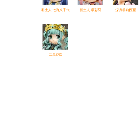
黏土人 七海八千代
黏土人 環彩羽
深月菲莉西亞
二葉紗奈