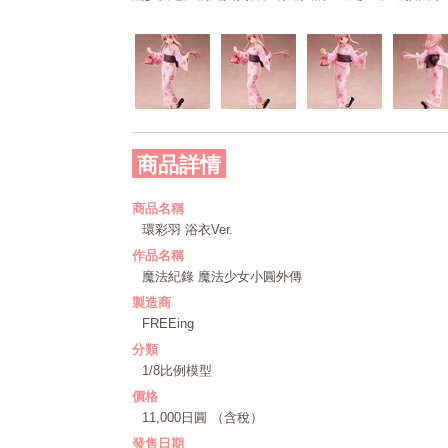
商品詳情
商品名稱
環彩羽 浴衣Ver.
作品名稱
魔法紀錄 魔法少女小圓外傳
製造商
FREEing
分類
1/8比例模型
價格
11,000日圓 （含稅）
發售日期