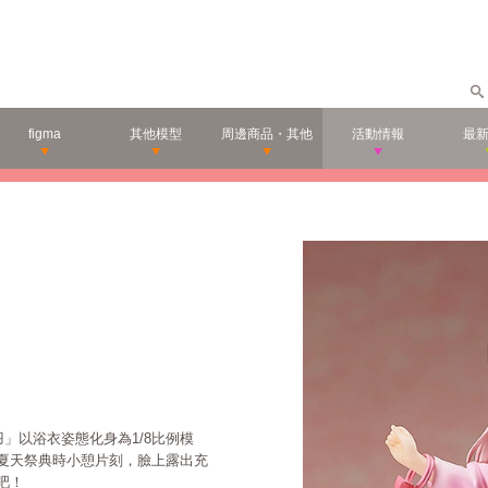
figma
其他模型
周邊商品・其他
活動情報
最
」以浴衣姿態化身為1/8比例模
夏天祭典時小憩片刻，臉上露出充
吧！