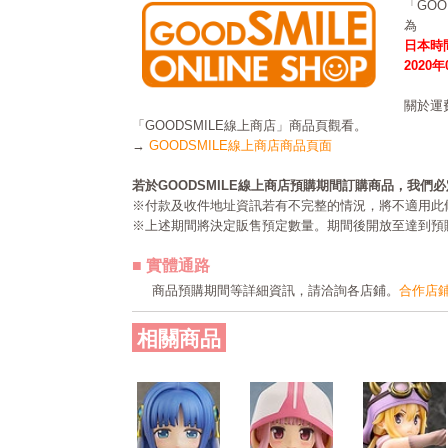
「GO
為
日本時間
2020
關於運
「GOODSMILE線上商店」商品頁觀看。
→
GOODSMILE線上商店商品頁面
若於GOODSMILE線上商店預購期間訂購商品，我們
※付款及收件地址資訊若有不完整的情況，將不適用此
※上述期間將決定販售預定數量。期間後開放至達到預
■ 實體通路
商品預購期間等詳細資訊，請洽詢各店鋪。
合作店
相關商品