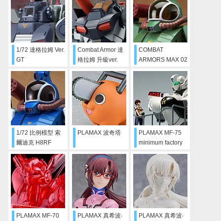
1/72 達格拉姆 Ver.
Combat Armor 達
COMBAT
GT
格拉姆 升級ver.
ARMORS MAX 02
1/72 比例模型 索
爾迪克 H8 蘭德菲
薩
1/72 比例模型 索
PLAMAX 波奇塔
PLAMAX MF-75
爾迪克 H8RF
minimum factory
Korchima Spl
機頭系列 泉野明
with Alphonse
PLAMAX MF-70
PLAMAX 真希波‧
PLAMAX 真希波‧