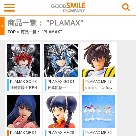
商品一覽： "PLAMAX"
TOP
> 商品一覽： "PLAMAX"
PLAMAX GO-03
PLAMAX GO-04
PLAMAX MF-27
神翼龍騎士 REN
神翼龍騎士
minimum factory
FIRE DRAGON
HIMARI
一条輝
BAHAMUT
PLAMAX MF-04
PLAMAX MF-20
PLAMAX MF-86