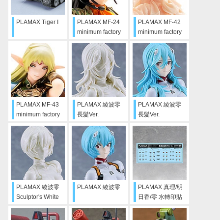
PLAMAX Tiger I
PLAMAX MF-24
PLAMAX MF-42
minimum factory
minimum factory
Miyuki
Miyuki 自行塗裝版
PLAMAX MF-43
PLAMAX 綾波零
PLAMAX 綾波零
minimum factory
長髮Ver.
長髮Ver.
笛德莉特
Sculptor’s White
PLAMAX 綾波零
PLAMAX 綾波零
PLAMAX 真理/明
Sculptor's White
日香/零 水轉印貼
紙