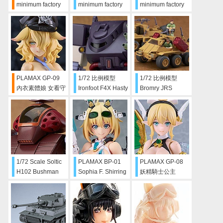
minimum factory
minimum factory
minimum factory
鈴明美 -愛‧還記得
鈴明美 旗袍Ver.
Walküre LAST
嗎Ver.
MISSION 形象顏
色ver. SET
PLAMAX GP-09
1/72 比例模型
1/72 比例模型
內衣素體娘 女看守
Ironfoot F4X Hasty
Bromry JRS
路易莎
Native Dancer 指
揮官型 & 飛彈匣型
1/72 Scale Soltic
PLAMAX BP-01
PLAMAX GP-08
H102 Bushman
Sophia F. Shirring
妖精騎士公主
Elfina