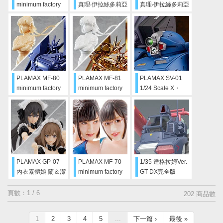
minimum factory
真理‧伊拉絲多莉亞
真理‧伊拉絲多莉亞
英格蘭姆 CLEAR
斯
斯 Sculptor’s
RED
White
PLAMAX MF-80
PLAMAX MF-81
PLAMAX SV-01
minimum factory
minimum factory
1/24 Scale X・
高屋法子 with
高屋法子 with
ATH-02 Strike
GunBuster 角色顏
GunBuster 特效色
Dog
色Ver.
Ver.
PLAMAX GP-07
PLAMAX MF-70
1/35 達格拉姆Ver.
內衣素體娘 蘭＆潔
minimum factory
GT DX完全版
莉 女僕Ver.套組
東雲海 SIDE:B
頁數：1 / 6
202 商品數
1
2
3
4
5
...
下一篇 ›
最後 »