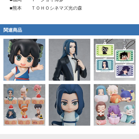
■熊本 ＴＯＨＯシネマズ光の森
関連商品