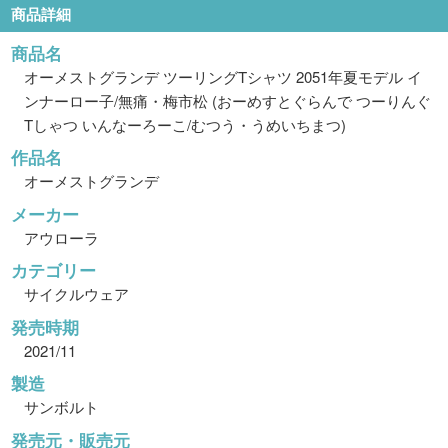
商品詳細
商品名
オーメストグランデ ツーリングTシャツ 2051年夏モデル イ
ンナーロー子/無痛・梅市松 (おーめすとぐらんで つーりんぐ
Tしゃつ いんなーろーこ/むつう・うめいちまつ)
作品名
オーメストグランデ
メーカー
アウローラ
カテゴリー
サイクルウェア
発売時期
2021/11
製造
サンボルト
発売元・販売元