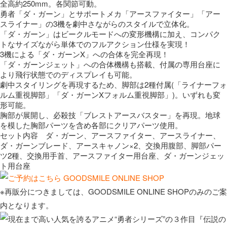
全高約250mm。各関節可動。
勇者「ダ・ガーン」とサポートメカ「アースファイター」「アー
スライナー」の3機を劇中さながらのスタイルで立体化。
「ダ・ガーン」はビークルモードへの変形機構に加え、コンパク
トなサイズながら単体でのフルアクション仕様を実現！
3機による「ダ・ガーンX」への合体を完全再現！
「ダ・ガーンジェット」への合体機構も搭載、付属の専用台座に
より飛行状態でのディスプレイも可能。
劇中スタイリングを再現するため、脚部は2種付属(「ライナーフォ
ルム重視脚部」「ダ・ガーンXフォルム重視脚部」)。いずれも変
形可能。
胸部が展開し、必殺技「ブレストアースバスター」を再現。地球
を模した胸部パーツを含め各部にクリアパーツ使用。
セット内容 ダ・ガーン、アースファイター、アースライナー、
ダ・ガーンブレード、アースキャノン×2、交換用腹部、脚部パー
ツ2種、交換用手首、アースファイター用台座、ダ・ガーンジェッ
ト用台座
※再販分につきましては、GOODSMILE ONLINE SHOPのみのご案
内となります。