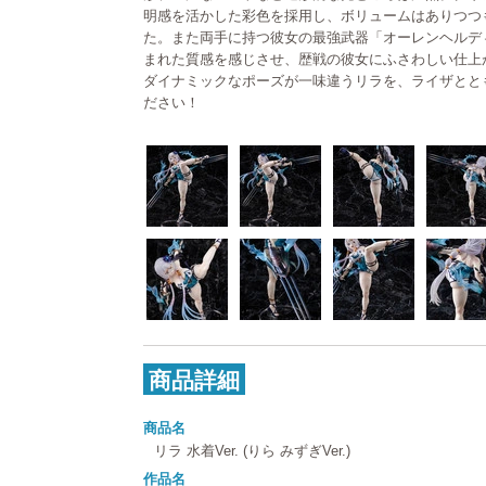
明感を活かした彩色を採用し、ボリュームはありつつ
た。また両手に持つ彼女の最強武器「オーレンヘルデ
まれた質感を感じさせ、歴戦の彼女にふさわしい仕上
ダイナミックなポーズが一味違うリラを、ライザとと
ださい！
商品詳細
商品名
リラ 水着Ver. (りら みずぎVer.)
作品名