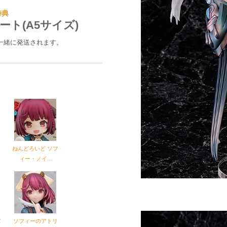
特典
ト(A5サイズ)
と一緒に発送されます。
リ
ねんどろいど ソフ
ィー・ノイ...
バ
ソフィーのアトリ