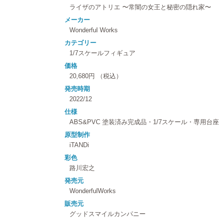
ライザのアトリエ 〜常闇の女王と秘密の隠れ家〜
メーカー
Wonderful Works
カテゴリー
1/7スケールフィギュア
価格
20,680円 （税込）
発売時期
2022/12
仕様
ABS&PVC 塗装済み完成品・1/7スケール・専用台
原型制作
iTANDi
彩色
路川宏之
発売元
WonderfulWorks
販売元
グッドスマイルカンパニー