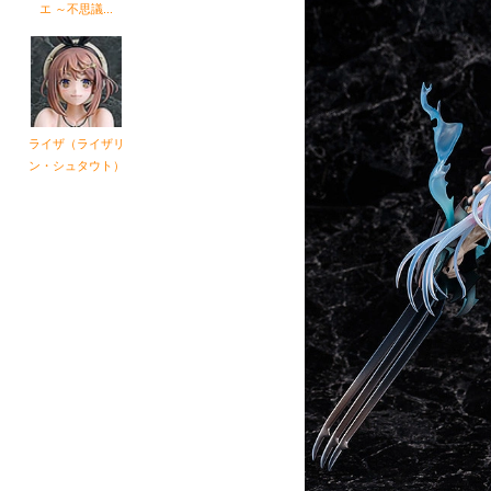
エ ～不思議...
ュ
ライザ（ライザリ
ン・シュタウト）