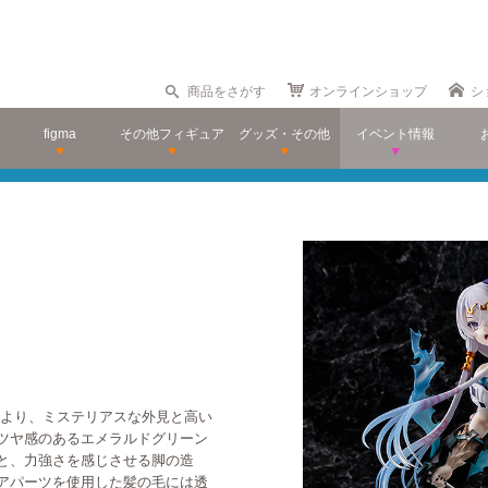
商品をさがす
オンラインショップ
シ
figma
その他フィギュア
グッズ・その他
イベント情報
』より、ミステリアスな外見と高い
ツヤ感のあるエメラルドグリーン
と、力強さを感じさせる脚の造
アパーツを使用した髪の毛には透