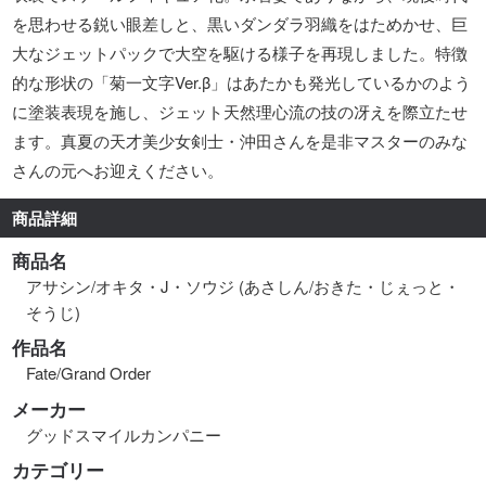
を思わせる鋭い眼差しと、黒いダンダラ羽織をはためかせ、巨
大なジェットパックで大空を駆ける様子を再現しました。特徴
的な形状の「菊一文字Ver.β」はあたかも発光しているかのよう
に塗装表現を施し、ジェット天然理心流の技の冴えを際立たせ
ます。真夏の天才美少女剣士・沖田さんを是非マスターのみな
さんの元へお迎えください。
商品詳細
商品名
アサシン/オキタ・J・ソウジ (あさしん/おきた・じぇっと・
そうじ)
作品名
Fate/Grand Order
メーカー
グッドスマイルカンパニー
カテゴリー