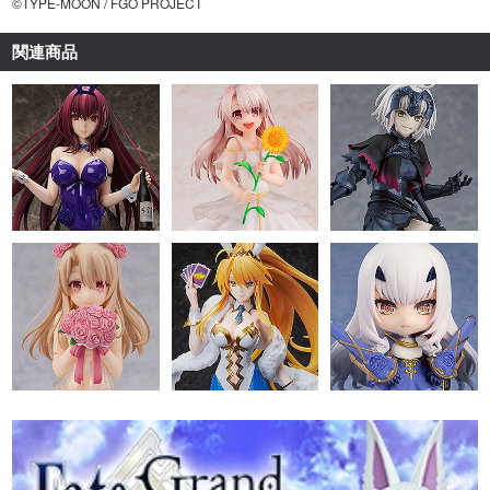
©TYPE-MOON / FGO PROJECT
関連商品