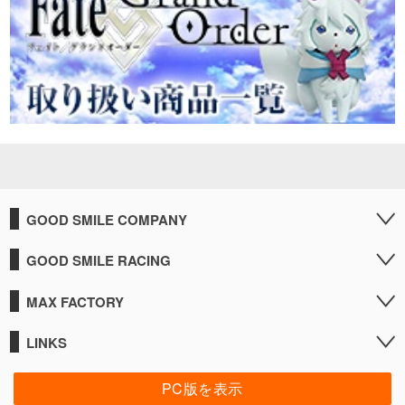
GOOD SMILE COMPANY
GOOD SMILE RACING
MAX FACTORY
LINKS
PC版を表示