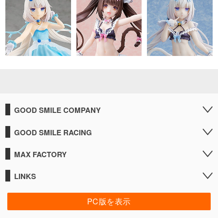
GOOD SMILE COMPANY
GOOD SMILE RACING
MAX FACTORY
LINKS
PC版を表示