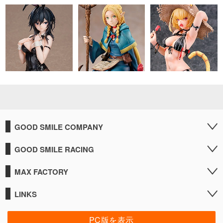
GOOD SMILE COMPANY
GOOD SMILE RACING
MAX FACTORY
LINKS
PC版を表示