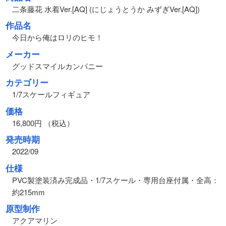
二条藤花 水着Ver.[AQ] (にじょうとうか みずぎVer.[AQ])
作品名
今日から俺はロリのヒモ！
メーカー
グッドスマイルカンパニー
カテゴリー
1/7スケールフィギュア
価格
16,800円 （税込）
発売時期
2022/09
仕様
PVC製塗装済み完成品・1/7スケール・専用台座付属・全高：
約215mm
原型制作
アクアマリン