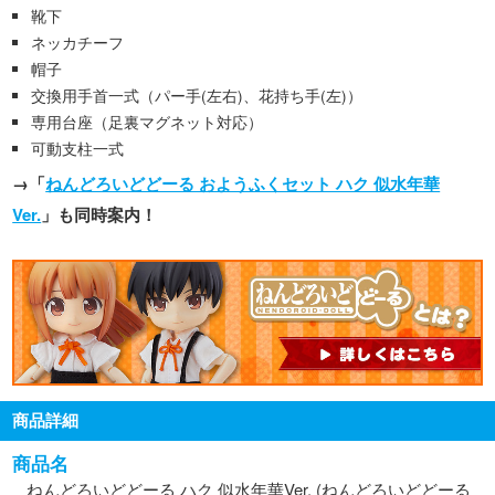
靴下
ネッカチーフ
帽子
交換用手首一式（パー手(左右)、花持ち手(左)）
専用台座（足裏マグネット対応）
可動支柱一式
→「
ねんどろいどどーる おようふくセット ハク 似水年華
Ver.
」も同時案内！
商品詳細
商品名
ねんどろいどどーる ハク 似水年華Ver. (ねんどろいどどーる