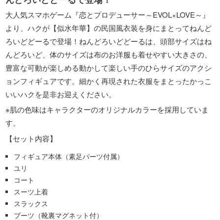
大人気スマホゲーム『恋とプロデューサー～EVOL×LOVE～』
より、ハクが【似水年華】の民国風衣装を身にまとってねんど
ろいどどーるで登場！ねんどろいどどーるは、頭部サイズはね
んどろいど、体のサイズは布のお洋服も着せやすい大きさの、
豊富な可動が楽しめる動かして楽しい手のひらサイズのアクシ
ョンフィギュアです。細かく再現された衣服をまとったかっこ
いいハクを是非お迎えください。
※肌の色味はキャラクターのオリジナルカラーを採用していま
す。
【セット内容】
フィギュア本体（素足パーツ付属）
ユリ
コート
スーツ上着
スラックス
ブーツ（靴裏マグネット付）