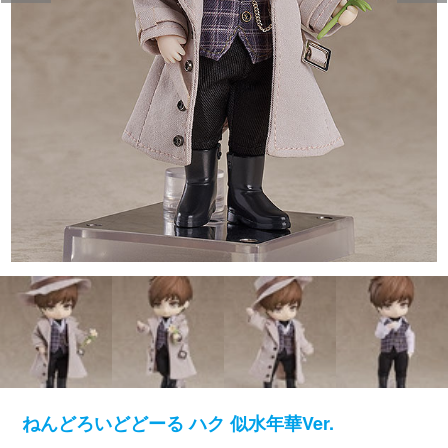
ねんどろいどどーる ハク 似水年華Ver.