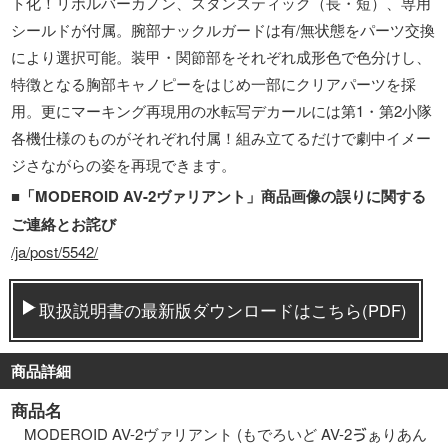
ト化！リボルバーカノン、スタンスティック（長・短）、専用
シールドが付属。腕部ナックルガードは有/無状態をパーツ交換
により選択可能。装甲・関節部をそれぞれ成形色で色分けし、
特徴となる胸部キャノピーをはじめ一部にクリアパーツを採
用。更にマーキング再現用の水転写デカールには第1・第2小隊
各機仕様のものがそれぞれ付属！組み立てるだけで劇中イメー
ジさながらの姿を再現できます。
■「MODEROID AV-2ヴァリアント」商品画像の誤りに関する
ご連絡とお詫び
/ja/post/5542/
取扱説明書の最新版ダウンロードはこちら(PDF)
商品詳細
商品名
MODEROID AV-2ヴァリアント (もでろいど AV-2ゔぁりあん