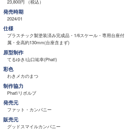
23,800円 （税込）
発売時期
2024/01
仕様
プラスチック製塗装済み完成品・1/6スケール・専用台座付
属・全高約130mm(台座含まず)
原型制作
てるゆき/山口祐幸(Phat!)
彩色
わきメカのまつ
制作協力
Phat!/リボルブ
発売元
ファット・カンパニー
販売元
グッドスマイルカンパニー