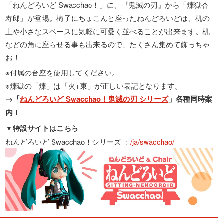
「ねんどろいど Swacchao！」に、『鬼滅の刃』から「煉獄杏
寿郎」が登場。椅子にちょこんと座ったねんどろいどは、机の
上や小さなスペースに気軽に可愛く並べることが出来ます。机
などの角に座らせる事も出来るので、たくさん集めて飾っちゃ
お！
※付属の台座を使用してください。
※煉獄の「煉」は「火+東」が正しい表記となります。
→「
ねんどろいど Swacchao！鬼滅の刃 シリーズ
」各種同時案
内！
▼特設サイトはこちら
ねんどろいど Swacchao！シリーズ ：
/ja/swacchao/