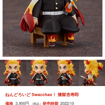
ねんどろいど Swacchao！ 煉獄杏寿郎
3,900円
2022/10
価格
発売時期
（税込）