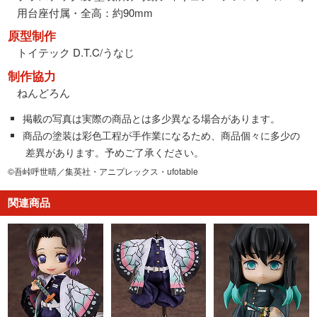
用台座付属・全高：約90mm
原型制作
トイテック D.T.C/うなじ
制作協力
ねんどろん
掲載の写真は実際の商品とは多少異なる場合があります。
商品の塗装は彩色工程が手作業になるため、商品個々に多少の
差異があります。予めご了承ください。
©吾峠呼世晴／集英社・アニプレックス・ufotable
関連商品