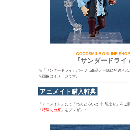
GOODSMILE ONLINE SH
「サンダードライ
※「サンダードライ」パーツは商品と一緒に発送され
※画像はイメージです。
アニメイト購入特典
「アニメイト」にて「ねんどろいど 十 龍之介」をご
「
特製丸台座
」をプレゼント！