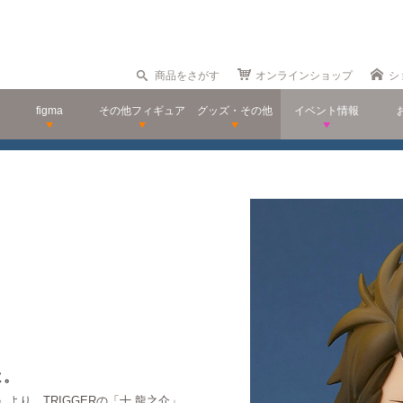
商品をさがす
オンラインショップ
シ
figma
その他フィギュア
グッズ・その他
イベント情報
よ。
り、TRIGGERの「十 龍之介」