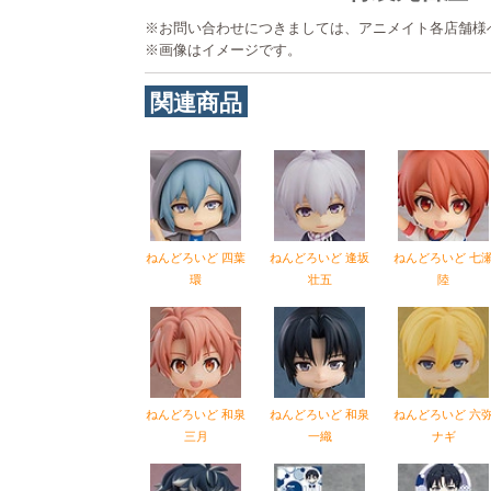
※お問い合わせにつきましては、アニメイト各店舗様
※画像はイメージです。
関連商品
ねんどろいど 四葉
ねんどろいど 逢坂
ねんどろいど 七
環
壮五
陸
ねんどろいど 和泉
ねんどろいど 和泉
ねんどろいど 六
三月
一織
ナギ