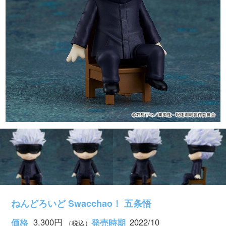
ねんどろいど Swacchao！ 五条悟
3,300円
2022/10
価格
発売時期
（税込）