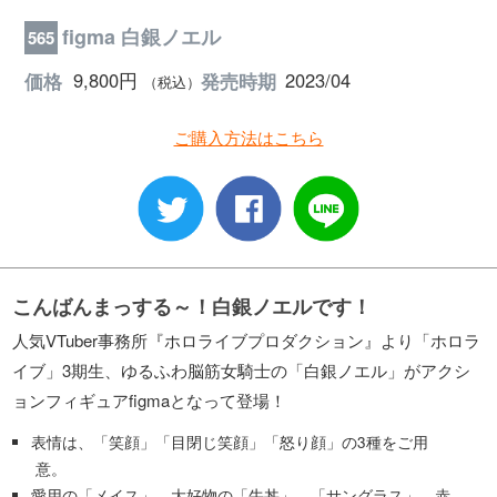
figma 白銀ノエル
565
9,800円
2023/04
価格
発売時期
（税込）
ご購入方法はこちら
こんばんまっする～！白銀ノエルです！
人気VTuber事務所『ホロライブプロダクション』より「ホロラ
イブ」3期生、ゆるふわ脳筋女騎士の「白銀ノエル」がアクシ
ョンフィギュアfigmaとなって登場！
表情は、「笑顔」「目閉じ笑顔」「怒り顔」の3種をご用
意。
愛用の「メイス」、大好物の「牛丼」、「サングラス」、赤