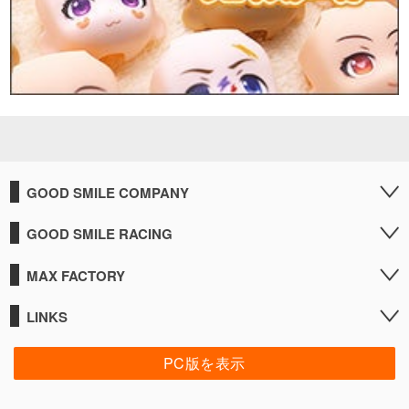
GOOD SMILE COMPANY
GOOD SMILE RACING
MAX FACTORY
LINKS
PC版を表示