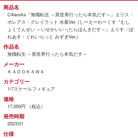
商品名
CAworks『無職転生 ～異世界行ったら本気だす～』エリス・
ボレアス・グレイラット 水着Ver. (しーえーわーくす『むし
ょくてんせい ～いせかいいったらほんきだす～』えりす・ぼ
れあす・ぐれいらっと みずぎVer.)
作品名
無職転生 ～異世界行ったら本気だす～
メーカー
ＫＡＤＯＫＡＷＡ
カテゴリー
1/7スケールフィギュア
価格
17,050円 （税込）
発売時期
2023/01
仕様