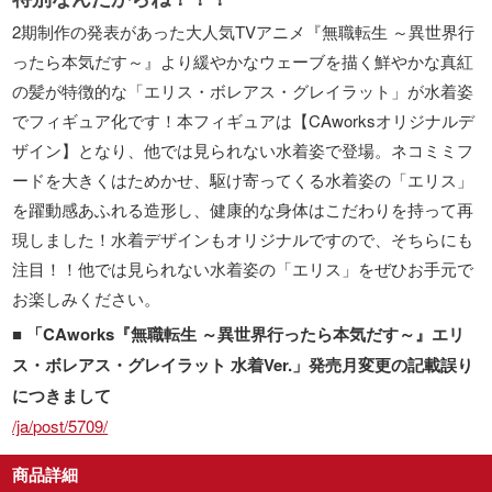
2期制作の発表があった大人気TVアニメ『無職転生 ～異世界行
ったら本気だす～』より緩やかなウェーブを描く鮮やかな真紅
の髪が特徴的な「エリス・ボレアス・グレイラット」が水着姿
でフィギュア化です！本フィギュアは【CAworksオリジナルデ
ザイン】となり、他では見られない水着姿で登場。ネコミミフ
ードを大きくはためかせ、駆け寄ってくる水着姿の「エリス」
を躍動感あふれる造形し、健康的な身体はこだわりを持って再
現しました！水着デザインもオリジナルですので、そちらにも
注目！！他では見られない水着姿の「エリス」をぜひお手元で
お楽しみください。
■
「CAworks『無職転生 ～異世界行ったら本気だす～』エリ
ス・ボレアス・グレイラット 水着Ver.」発売月変更の記載誤り
につきまして
/ja/post/5709/
商品詳細