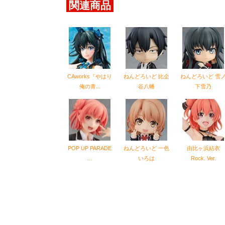
関連商品
CAworks『やはり
ねんどろいど 比企
ねんどろいど 雪
俺の青...
谷八幡
下雪乃
POP UP PARADE
ねんどろいど 一色
由比ヶ浜結衣
...
いろは
Rock. Ver.