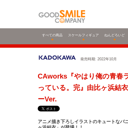
すべての商品
スケールフィギュア
ねんどろいど
発売時期: 2022年10月
CAworks『やはり俺の青
っている。完』由比ヶ浜結衣
ーVer.
アニメ描き下ろしイラストのキュートなバ
ヶ浜結衣」が登場！！