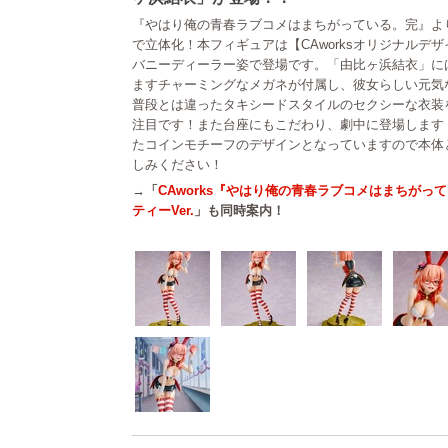
『やはり俺の青春ラブコメはまちがっている。完』より
で立体化！本フィギュアは【CAworksオリジナルデ
バニーディーラー姿で登場です。「由比ヶ浜結衣」に
ますチャーミングなメガネが付属し、彼女らしい元気
普段とは違ったタキシードスタイルのセクシーな衣装
注目です！また台座にもこだわり、劇中に登場します
たコインモチーフのデザインとなっていますので本体
しみください！
→「
CAworks『やはり俺の青春ラブコメはまちがっ
ティーVer.
」も同時案内！