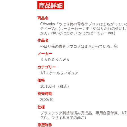
商品詳細
商品名
CAworks『やはり俺の青春ラブコメはまちがって
ティーVer. (しーえーわーくす『やはりおれのせ
かん』ゆいがはまゆい かじのぱーてぃーVer.)
作品名
やはり俺の青春ラブコメはまちがっている。完
メーカー
ＫＡＤＯＫＡＷＡ
カテゴリー
1/7スケールフィギュア
価格
18,150円 （税込）
発売時期
2022/10
仕様
プラスチック製塗装済み完成品、専用台座付属、1/7
含む、ウサギ耳までの高さ）
原型制作