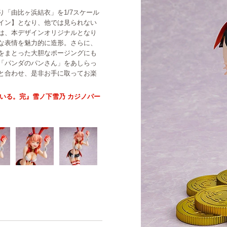
「由比ヶ浜結衣」を1/7スケール
ザイン】となり、他では見られない
は、本デザインオリジナルとなり
な表情を魅力的に造形。さらに、
をまとった大胆なポージングにも
「パンダのパンさん」をあしらっ
と合わせ、是非お手に取ってお楽
ている。完』雪ノ下雪乃 カジノパー