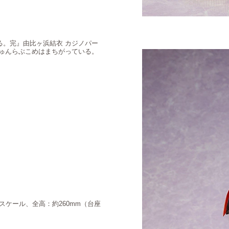
いる。完』由比ヶ浜結衣 カジノパー
いしゅんらぶこめはまちがっている。
スケール、全高：約260mm（台座