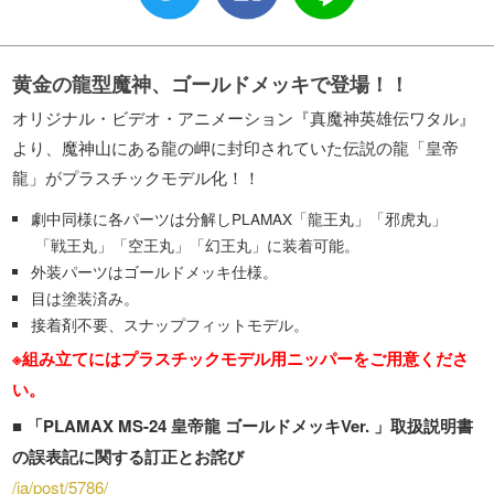
黄金の龍型魔神、ゴールドメッキで登場！！
オリジナル・ビデオ・アニメーション『真魔神英雄伝ワタル』
より、魔神山にある龍の岬に封印されていた伝説の龍「皇帝
龍」がプラスチックモデル化！！
劇中同様に各パーツは分解しPLAMAX「龍王丸」「邪虎丸」
「戦王丸」「空王丸」「幻王丸」に装着可能。
外装パーツはゴールドメッキ仕様。
目は塗装済み。
接着剤不要、スナップフィットモデル。
※組み立てにはプラスチックモデル用ニッパーをご用意くださ
い。
■
「PLAMAX MS-24 皇帝龍 ゴールドメッキVer. 」取扱説明書
の誤表記に関する訂正とお詫び
/ja/post/5786/