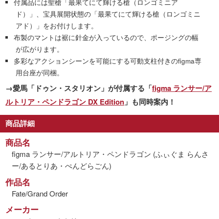
付属品には聖槍「最果てにて輝ける槍（ロンゴミニア
ド）」、宝具展開状態の「最果てにて輝ける槍（ロンゴミニ
アド）」をお付けします。
布製のマントは裾に針金が入っているので、ポージングの幅
が広がります。
多彩なアクションシーンを可能にする可動支柱付きのfigma専
用台座が同梱。
→愛馬「ドゥン・スタリオン」が付属する「
figma ランサー/ア
ルトリア・ペンドラゴン DX Edition
」も同時案内！
商品詳細
商品名
figma ランサー/アルトリア・ペンドラゴン (ふぃぐま らんさ
ー/あるとりあ・ぺんどらごん)
作品名
Fate/Grand Order
メーカー