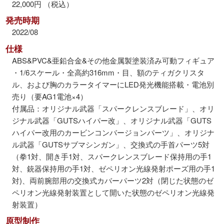
22,000円 （税込）
発売時期
2022/08
仕様
ABS&PVC&亜鉛合金&その他金属製塗装済み可動フィギュア
・1/6スケール・全高約316mm・目、額のティガクリスタ
ル、および胸のカラータイマーにLED発光機能搭載・電池別
売り（要AG1電池×4）
付属品：オリジナル武器「スパークレンスブレード」、オリ
ジナル武器「GUTSハイパー改」、オリジナル武器「GUTS
ハイパー改用のカービンコンバージョンパーツ」、オリジナ
ル武器「GUTSサブマシンガン」、交換式の手首パーツ5対
（拳1対、開き手1対、スパークレンスブレード保持用の手1
対、銃器保持用の手1対、ゼペリオン光線発射ポーズ用の手1
対)、両前腕部用の交換式カバーパーツ2対（閉じた状態のゼ
ペリオン光線発射装置として開いた状態のゼペリオン光線発
射装置）
原型制作