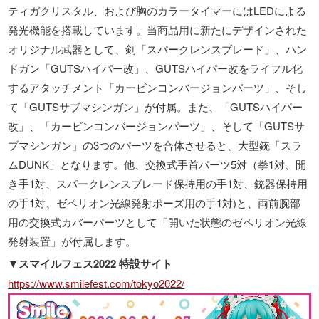
ティガクリスタル、および胸のカラータイマーにはLEDによる
発光機能を搭載しています。当商品用に新たにデザインされた
オリジナル武器として、剣「スパークレンスブレード」、ハン
ドガン「GUTSハイパー改」、GUTSハイパー改をライフル化
するアタッチメント「カービンコンバージョンパーツ」、そし
て「GUTSサブマシンガン」が付属。また、「GUTSハイパー
改」、「カービンコンバージョンパーツ」、そして「GUTSサ
ブマシンガン」の3つのパーツを合体させると、大型銃「スラ
ムDUNK」となります。他、交換式手首パーツ5対（拳1対、開
き手1対、スパークレンスブレード保持用の手1対、銃器保持用
の手1対、ゼペリオン光線発射ポーズ用の手1対)と、両前腕部
用の交換式カバーパーツとして「開いた状態のゼペリオン光線
発射装置」が付属します。
▼スマイルフェス2022 特設サイト
https://www.smilefest.com/tokyo2022/