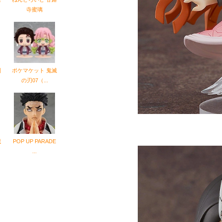
寺蜜璃
列
ポケマケット 鬼滅
の刃07（...
滅
POP UP PARADE
...