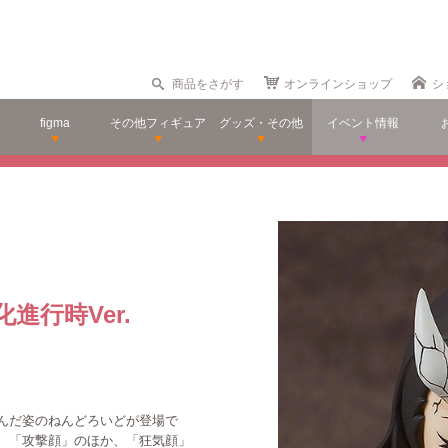
商品をさがす
オンラインショップ
シ
figma
その他フィギュア
グッズ・その他
イベント情報
進行時Ver.
んだ姿のねんどろいどが登場で
、「攻撃顔」のほか、「狂気顔」