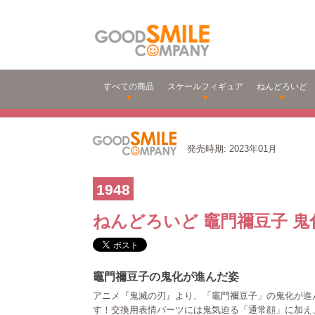
すべての商品
スケールフィギュア
ねんどろいど
発売時期: 2023年01月
1948
ねんどろいど 竈門禰豆子 鬼化
竈門禰豆子の鬼化が進んだ姿
アニメ『鬼滅の刃』より、「竈門禰豆子」の鬼化が進
す！交換用表情パーツには鬼気迫る「通常顔」に加え