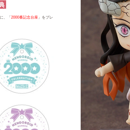
典
員に、「
2000番記念台座
」をプレ