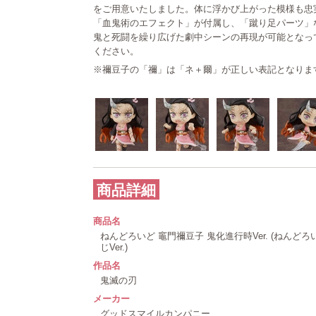
をご用意いたしました。体に浮かび上がった模様も忠
「血鬼術のエフェクト」が付属し、「蹴り足パーツ」
鬼と死闘を繰り広げた劇中シーンの再現が可能となっ
ください。
※禰豆子の「禰」は「ネ＋爾」が正しい表記となりま
商品詳細
商品名
ねんどろいど 竈門禰豆子 鬼化進行時Ver. (ねんど
じVer.)
作品名
鬼滅の刃
メーカー
グッドスマイルカンパニー