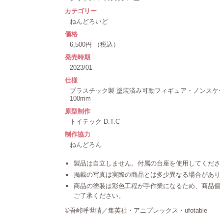
カテゴリー
ねんどろいど
価格
6,500円 （税込）
発売時期
2023/01
仕様
プラスチック製 塗装済み可動フィギュア・ノンス
100mm
原型制作
トイテック D.T.C
制作協力
ねんどろん
製品は自立しません。付属の台座を使用してくだ
掲載の写真は実際の商品とは多少異なる場合があ
商品の塗装は彩色工程が手作業になるため、商品
ご了承ください。
©吾峠呼世晴／集英社・アニプレックス・ufotable