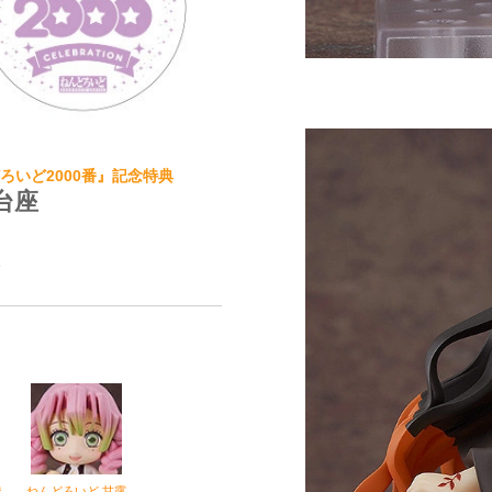
ねんどろいど2000番』記念特典
台座
。
透
ねんどろいど 甘露