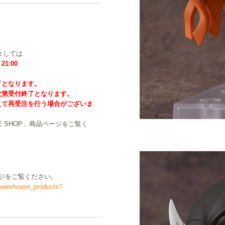
きましては
1:00
了となります。
次第受付終了となります。
えて再受注を行う場合がございま
NE SHOP」商品ページをご覧く
ジをご覧ください。
/warehouse_products?