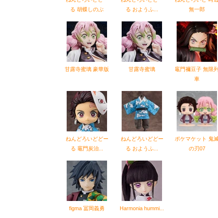
る 胡蝶しのぶ
る おようふ...
無一郎
甘露寺蜜璃 豪華版
甘露寺蜜璃
竈門禰豆子 無限
車
ねんどろいどどー
ねんどろいどどー
ポケマケット 鬼
る 竈門炭治...
る おようふ...
の刃07
figma 冨岡義勇
Harmonia hummi...