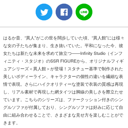
はるか昔、“異人”がこの世を闊歩していた頃、“異人館”には様々
な女の子たちが集まり、生き抜いていた。​平和になった今、彼
女たちは新たな未来を求めて旅立つ——​Infinity Studio（インフ
ィニティ・スタジオ）のSSR FIGUREから、オリジナルフィギ
ュアシリーズ＜異人館＞が登場！​スタチュー基準で制作された
美しいボディーライン、キャラクターの個性の違いを繊細な表
情で表現。さらにハイクオリティーな塗装で衣装の質感は再現
し、リアル素材で再現した網タイツは脚線の美しさを際立たせ
ています。​こちらのシリーズは、ファークッション付きのシン
グルソファが付属しており、シングルソファは好みに応じて自
由に組み合わせることで、さまざまな見せ方を楽しむことがで
きます。