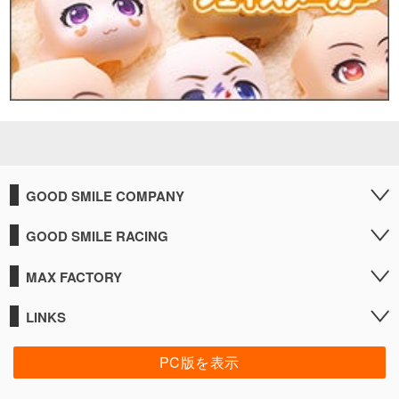
GOOD SMILE COMPANY
GOOD SMILE RACING
MAX FACTORY
LINKS
PC版を表示