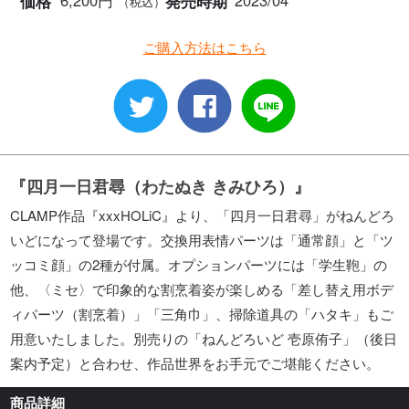
6,200円
2023/04
価格
発売時期
（税込）
ご購入方法はこちら
『四月一日君尋（わたぬき きみひろ）』
CLAMP作品『xxxHOLiC』より、「四月一日君尋」がねんどろ
いどになって登場です。交換用表情パーツは「通常顔」と「ツ
ッコミ顔」の2種が付属。オプションパーツには「学生鞄」の
他、〈ミセ〉で印象的な割烹着姿が楽しめる「差し替え用ボデ
ィパーツ（割烹着）」「三角巾」、掃除道具の「ハタキ」もご
用意いたしました。別売りの「ねんどろいど 壱原侑子」（後日
案内予定）と合わせ、作品世界をお手元でご堪能ください。
商品詳細