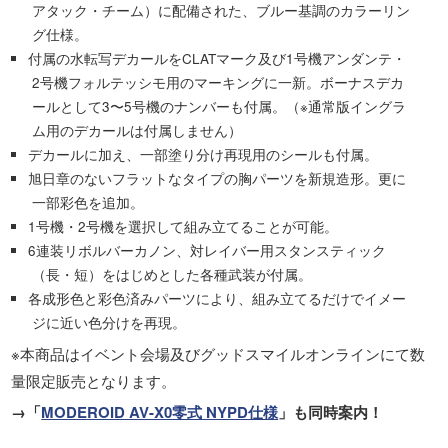
アタック・チーム）に配備された、ブルー基調のカラーリン
グ仕様。
付属の水転写デカールをCLATマーク及び1号機アンダンテ・
2号機フォルテッシモ用のマーキングに一新。ボーナスデカ
ールとして3〜5号機のナンバーも付属。（※通常版イングラ
ム用のデカールは付属しません）
デカールに加え、一部塗り分け再現用のシールも付属。
旭日章のないフラットなタイプの胸パーツを新規造形。更に
一部彩色を追加。
1号機・2号機を選択して組み立てることが可能。
6連装リボルバーカノン、対レイバー用スタンスティック
（長・短）をはじめとした各種武装が付属。
各成形色と彩色済みパーツにより、組み立てるだけでイメー
ジに近い色分けを再現。
※本商品はイベント会場及びグッドスマイルオンラインにて数
量限定販売となります。
→「
MODEROID AV-X0零式 NYPD仕様
」も同時案内！