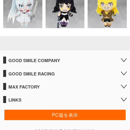
GOOD SMILE COMPANY
GOOD SMILE RACING
MAX FACTORY
LINKS
PC版を表示