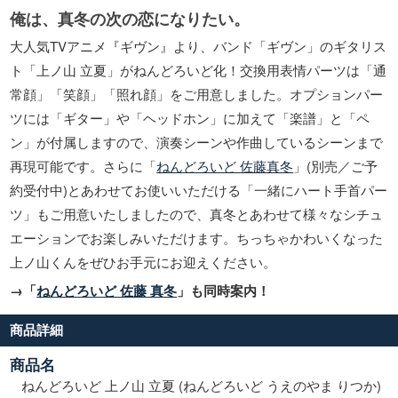
俺は、真冬の次の恋になりたい。
大人気TVアニメ『ギヴン』より、バンド「ギヴン」のギタリス
ト「上ノ山 立夏」がねんどろいど化！交換用表情パーツは「通
常顔」「笑顔」「照れ顔」をご用意しました。オプションパー
ツには「ギター」や「ヘッドホン」に加えて「楽譜」と「ペ
ン」が付属しますので、演奏シーンや作曲しているシーンまで
再現可能です。さらに「
ねんどろいど 佐藤真冬
」(別売／ご予
約受付中)とあわせてお使いいただける「一緒にハート手首パー
ツ」もご用意いたしましたので、真冬とあわせて様々なシチュ
エーションでお楽しみいただけます。ちっちゃかわいくなった
上ノ山くんをぜひお手元にお迎えください。
→「
ねんどろいど 佐藤 真冬
」も同時案内！
商品詳細
商品名
ねんどろいど 上ノ山 立夏 (ねんどろいど うえのやま りつか)