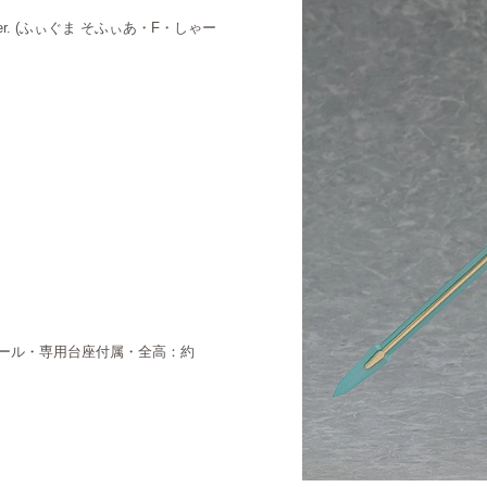
r. (ふぃぐま そふぃあ・F・しゃー
ケール・専用台座付属・全高：約