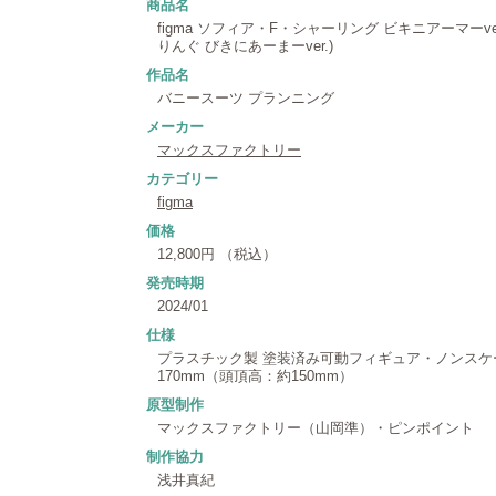
商品名
figma ソフィア・F・シャーリング ビキニアーマーve
りんぐ びきにあーまーver.)
作品名
バニースーツ プランニング
メーカー
マックスファクトリー
カテゴリー
figma
価格
12,800円 （税込）
発売時期
2024/01
仕様
プラスチック製 塗装済み可動フィギュア・ノンス
170mm（頭頂高：約150mm）
原型制作
マックスファクトリー（山岡準）・ピンポイント
制作協力
浅井真紀