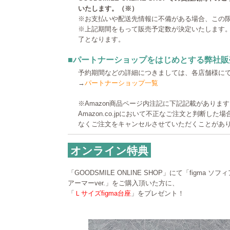
いたします。（※）
※お支払いや配送先情報に不備がある場合、この
※上記期間をもって販売予定数が決定いたします
了となります。
■パートナーショップをはじめとする弊社販
予約期間などの詳細につきましては、各店舗様に
→
パートナーショップ一覧
※Amazon商品ページ内注記に下記記載がありま
Amazon.co.jpにおいて不正なご注文と判断し
なくご注文をキャンセルさせていただくことがあ
オンライン特典
「GOODSMILE ONLINE SHOP」にて「figma 
アーマーver.」をご購入頂いた方に、
「
Ｌサイズfigma台座
」をプレゼント！