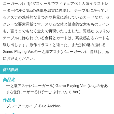
ニーガール)」を1/7スケールでフィギュア化！人気イラストレ
ーターPOPQN氏の画風を忠実に再現し、テーブルに座ってい
るアスナの魅惑的な目つきや胸元に差しているカードなど、セ
クシーな要素満載です。スリムな体と健康的な太もものライン
も、言うまでもなく全力で再現いたしました。質感たっぷりの
テーブルに飾られている金貨とカードは、高級感あるムードを
醸し出します。原作イラストと違った、また別の魅力溢れる
Game Playing Ver.の一之瀬アスナ(バニーガール)、是非お手元
にお迎えください。
商品詳細
商品名
一之瀬アスナ(バニーガール) Game Playing Ver. (いちのせあ
すな(ばにーがーる) げーむ ぶれいんぐ Ver.)
作品名
ブルーアーカイブ -Blue Archive-