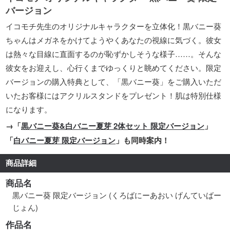
バージョン
イコモチ先生のオリジナルキャラクターを立体化！黒バニー葵
ちゃんはメガネをかけてようやくあなたの視線に気づく。彼女
は熱々な目線に直面するのが恥ずかしそうな様子……。そんな
彼女をお迎えし、心行くまでゆっくりと眺めてください。限定
バージョンの購入特典として、「黒バニー葵」をご購入いただ
いたお客様にはアクリルスタンドをプレゼント！肌は特別仕様
になります。
→「
黒バニー葵&白バニー夏芽 2体セット 限定バージョン
」
「
白バニー夏芽 限定バージョン
」も同時案内！
商品詳細
商品名
黒バニー葵 限定バージョン (くろばにーあおい げんていばー
じょん)
作品名