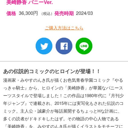
美崎静香 バニーVer.
36,300円
2024/03
価格
発売時期
（税込）
ご購入方法はこちら
あの伝説的コミックのヒロインが登場！！
漫画家・みやすのんき氏が描くお色気青春学園コミック『やる
っきゃ騎士』から、ヒロインの「美崎静香」が華麗なバニース
ーツスタイルで登場しました！この作品は1980年代に『月刊少
年ジャンプ』で連載され、2015年には実写化もされた伝説のコ
ミック。主人公・誠豪介が毎話展開するちょっとHな計画に、
多くの読者がドキドキしたはず。その物語の中心人物である
「美崎静香」を、みやすのんき氏が描くイラストをモチーフに