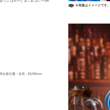
ぽっぷ あっぷ ぱれーど あくあ ばにーVer.
※画像はイメージです
台座付属・全高：約240mm