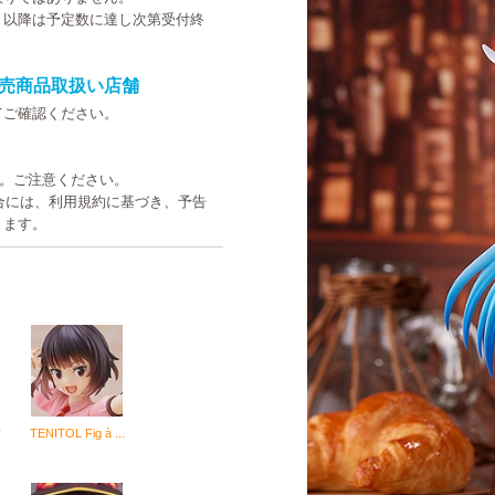
。以降は予定数に達し次第受付終
売商品取扱い店舗
てご確認ください。
す。ご注意ください。
た場合には、利用規約に基づき、予告
ります。
世
TENITOL Fig à ...