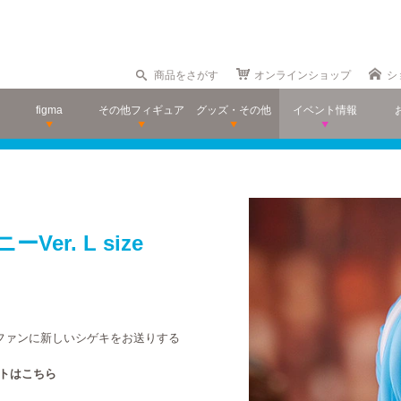
商品をさがす
オンラインショップ
シ
figma
その他フィギュア
グッズ・その他
イベント情報
Ver. L size
ュアファンに新しいシゲキをお送りする
イトはこちら