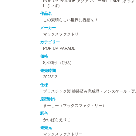
POP UP PARADE アクア バニーVer. L size (
L さいず)
作品名
この素晴らしい世界に祝福を！
メーカー
マックスファクトリー
カテゴリー
POP UP PARADE
価格
8,800円 （税込）
発売時期
2023/12
仕様
プラスチック製 塗装済み完成品・ノンスケール・専用
原型制作
まーしー（マックスファクトリー）
彩色
かいばらえりこ
発売元
マックスファクトリー