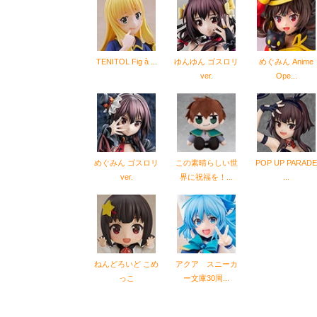
TENITOL Fig à ...
ゆんゆん ゴスロリ
めぐみん Anime
ver.
Ope...
めぐみん ゴスロリ
この素晴らしい世
POP UP PARADE
ver.
界に祝福を！...
...
ねんどろいど こめ
アクア スニーカ
っこ
ー文庫30周...