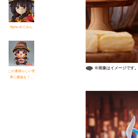
figma めぐみん
※画像はイメージです
この素晴らしい世
界に爆焔を！...