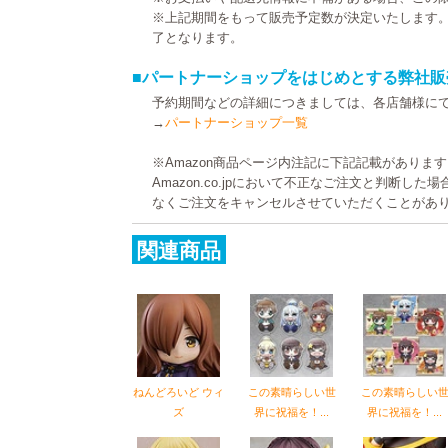
※上記期間をもって販売予定数が決定いたします
了となります。
■パートナーショップをはじめとする弊社販
予約期間などの詳細につきましては、各店舗様に
→
パートナーショップ一覧
※Amazon商品ページ内注記に下記記載がありま
Amazon.co.jpにおいて不正なご注文と判断し
なくご注文をキャンセルさせていただくことがあ
関連商品
ねんどろいど ウィ
この素晴らしい世
この素晴らしい
ズ
界に祝福を！...
界に祝福を！...