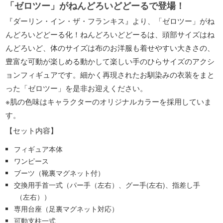
「ゼロツー」がねんどろいどどーるで登場！
『ダーリン・イン・ザ・フランキス』より、「ゼロツー」がね
んどろいどどーる化！ねんどろいどどーるは、頭部サイズはね
んどろいど、体のサイズは布のお洋服も着せやすい大きさの、
豊富な可動が楽しめる動かして楽しい手のひらサイズのアクシ
ョンフィギュアです。細かく再現されたお馴染みの衣装をまと
った「ゼロツー」を是非お迎えください。
※肌の色味はキャラクターのオリジナルカラーを採用していま
す。
【セット内容】
フィギュア本体
ワンピース
ブーツ（靴裏マグネット付）
交換用手首一式（パー手（左右）、グー手(左右)、指差し手
（左右））
専用台座（足裏マグネット対応）
可動支柱一式