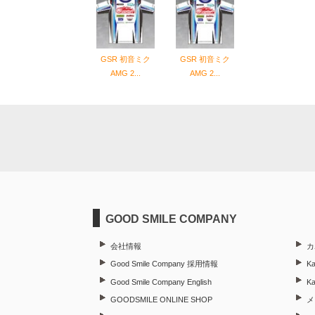
GSR 初音ミク
GSR 初音ミク
AMG 2...
AMG 2...
GOOD SMILE COMPANY
会社情報
カ
Good Smile Company 採用情報
Ka
Good Smile Company English
K
GOODSMILE ONLINE SHOP
メ