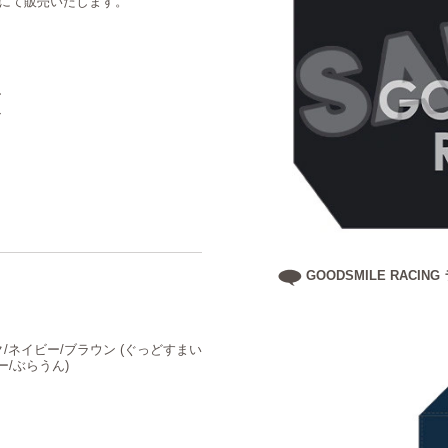
トにて販売いたします。
ク
ー
ン
GOODSMILE RACI
ック/ネイビー/ブラウン (ぐっどすまい
ー/ぶらうん)