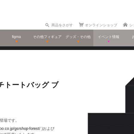
商品をさがす
オンラインショップ
シ
figma
その他フィギュア
グッズ・その他
イベント情報
ランチトートバッグ ブ
が登場です。
oo.co.jp/gsrshop-forest/
)および