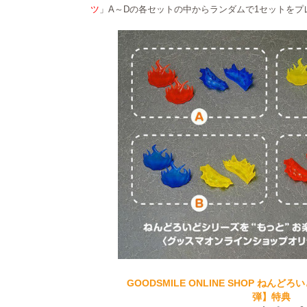
ツ
」A～Dの各セットの中からランダムで1セットをプ
GOODSMILE ONLINE SHOP ねん
弾】特典