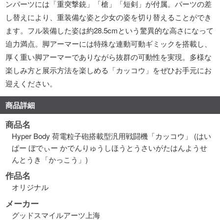
ンパーツには「重突撃銃」「槍」「短剣」が付属。パーツの差
し替えにより、重装備な姿と少女の姿を切り替えることができ
ます。フル装備した姿は約28.5cmという驚異的な高さになって
迫力満点。脚アーマーには特殊な連動可動ギミックを搭載し、
厚く重い脚アーマーでありながら抜群の可動性を実現。多様な
楽しみ方と展示方法を楽しめる「カッコウ」をぜひお手元にお
迎えください。
商品詳細
商品名
Hyper Body 荷電粒子砲搭載型汎用戦闘機「カッコウ」 (はい
ぱー ぼでぃー かでんりゅうしほうとうさいがたはんようせ
んとうき「かっこう」)
作品名
オリジナル
メーカー
グッドスマイルアーツ上海