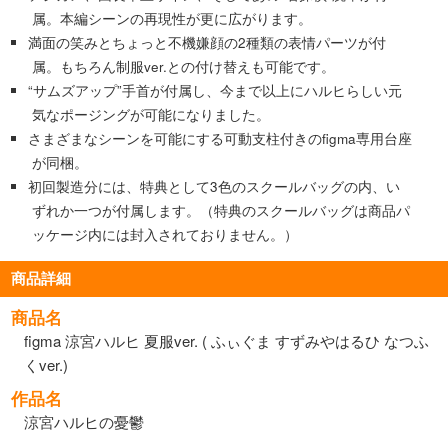
属。本編シーンの再現性が更に広がります。
満面の笑みとちょっと不機嫌顔の2種類の表情パーツが付
属。もちろん制服ver.との付け替えも可能です。
“サムズアップ”手首が付属し、今まで以上にハルヒらしい元
気なポージングが可能になりました。
さまざまなシーンを可能にする可動支柱付きのfigma専用台座
が同梱。
初回製造分には、特典として3色のスクールバッグの内、い
ずれか一つが付属します。（特典のスクールバッグは商品パ
ッケージ内には封入されておりません。）
商品詳細
商品名
figma 涼宮ハルヒ 夏服ver. ( ふぃぐま すずみやはるひ なつふ
くver.)
作品名
涼宮ハルヒの憂鬱