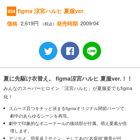
figma 涼宮ハルヒ 夏服ver.
034
2,619円
2009/04
価格
発売時期
（税込）
夏に先駆け衣替え。 figma涼宮ハルヒ 夏服ver.！！
みんなのスーパーヒロイン「涼宮ハルヒ」が夏服姿でもfigma
化！
スムーズ且つキチッと決まるfigmaオリジナル関節パーツで、
劇中のあらゆるシーンを再現。
劇中で印象的なポニーテールの後頭部が付属。萌え要素が倍
増します。
デジカメ、団長卓上サイン、そしてあの“名探偵”腕章が付