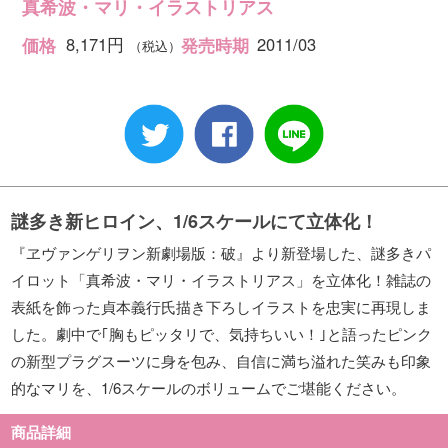
真希波・マリ・イラストリアス
8,171円
2011/03
価格
発売時期
（税込）
謎多き新ヒロイン、1/6スケールにて立体化！
『ヱヴァンゲリヲン新劇場版：破』より新登場した、謎多きパ
イロット「真希波・マリ・イラストリアス」を立体化！雑誌の
表紙を飾った貞本義行氏描き下ろしイラストを忠実に再現しま
した。劇中で｢胸もピッタリで、気持ちいい！｣と語ったピンク
の新型プラグスーツに身を包み、自信に満ち溢れた笑みも印象
的なマリを、1/6スケールのボリュームでご堪能ください。
商品詳細