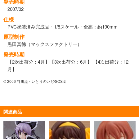
発売時期
2007/02
仕様
PVC塗装済み完成品・1/8スケール・全高：約190mm
原型制作
黒田真徳（マックスファクトリー）
発売時期
【2次出荷分：4月】【3次出荷分：6月】 【4次出荷分：12
月】
© 2006 谷川流・いとうのいぢ/SOS団
関連商品