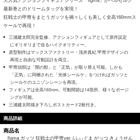
最新巻とのドリームタッグを実現！
狂戦士の甲冑をまとうガッツを禍々しくも美しく全高160mmス
ケールで再現！
三浦建太郎完全監修、アクションフィギュアとして原作設定
にギリギリまで迫るハイクオリティー。
原型制作はマックスファクトリー・浅井真紀 甲冑デザインの
再現と自由な可動設計を両立。
甲冑頭部は「闇の獣」と「正気」が取り替え可能。しかも
「正気」に同梱された「光体シールケ」をつければガッツと
シールケのユニゾンシーンを再現。
フィギュアは全高160mm。可動関節は14箇所、様々なポージ
ングが可能。
三浦建太郎描き下ろしポストカード2枚付き。
商品詳細
商品名
figma ガッツ 狂戦士の甲冑ver. (ふぃぐま がっつ きょうせん