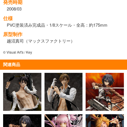
発売時期
2008/03
仕様
PVC塗装済み完成品・1/8スケール・全高：約175mm
原型制作
越沼真司（マックスファクトリー）
© Visual Art's / Key
関連商品